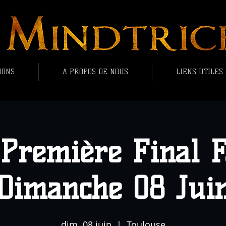
IONS
A PROPOS DE NOUS
LIENS UTILES
 Première Final F
Dimanche 08 Jui
dim. 08 juin
  |  
Toulouse